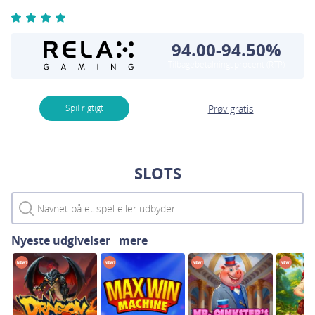
fra
4
kunder
94.00-94.50%
Tilbagebetalningsprocent (RTP)
Spil rigtigt
Prøv gratis
SLOTS
Nyeste udgivelser
mere