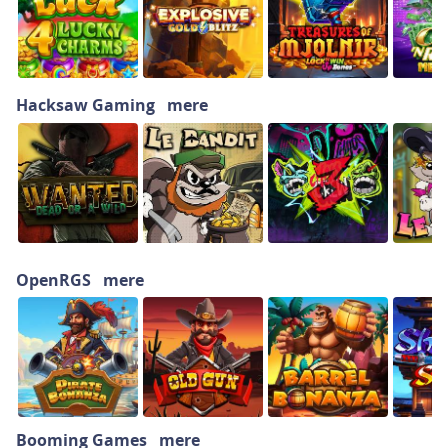
Hacksaw Gaming
mere
OpenRGS
mere
Booming Games
mere