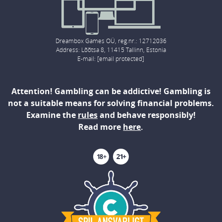
Dreambox Games OÜ, reg.nr.: 12712036
Address: Lõõtsa 8, 11415 Tallinn, Estonia
E-mail:
[email protected]
Attention! Gambling can be addictive! Gambling is
not a suitable means for solving financial problems.
Examine the
rules
and behave responsibly!
Read more
here
.