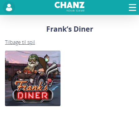
Home
/
Casino Games
/
Frank’s Diner
Frank’s Diner
Tilbage til spil
Fire up the grill and step into
Frank’s Diner, where classic charm
meets sizzling gameplay. Every spin
serves up flavour with respins,
multipliers, Symbol Boosts,
transformations, and Bonus Reels.
Two types of Wilds spice up the
action — Gold Wilds trigger respins
during wins, while all Wilds add a
multiplier based on their reel.
Collect three Bonus symbols to unlock Free Spins, with split
symbols that can double or triple matching icons on a reel. With
up to 10,000x potential and symbols that can consolidate up to
three times per reel, Frank’s Diner dishes out fast-paced, flavour-
packed entertainment.