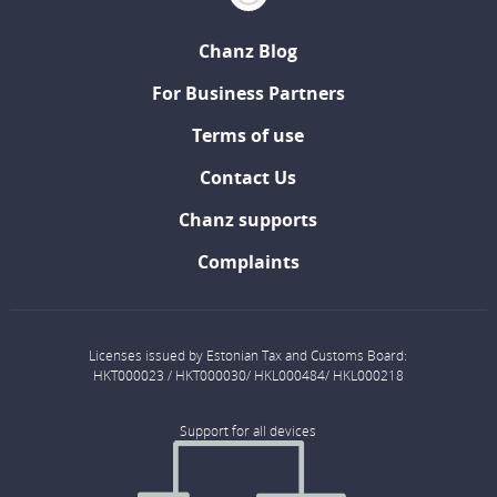
Chanz Blog
For Business Partners
Terms of use
Contact Us
Chanz supports
Complaints
Licenses issued by Estonian Tax and Customs Board:
HKT000023 / HKT000030/ HKL000484/ HKL000218
Support for all devices