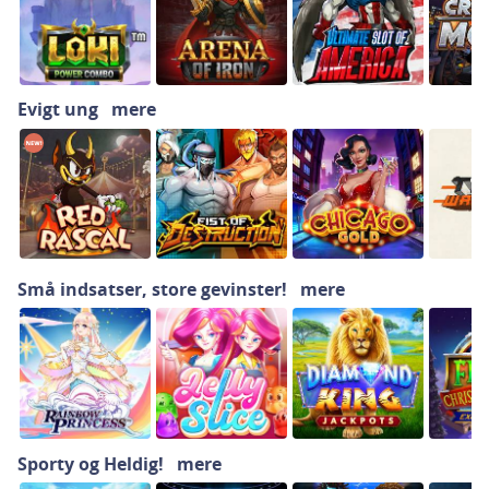
Evigt ung
mere
Små indsatser, store gevinster!
mere
Sporty og Heldig!
mere