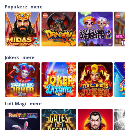
Populære
mere
Jokers
mere
Lidt Magi
mere