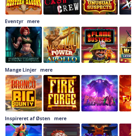
Eventyr
mere
Mange Linjer
mere
Inspireret af Østen
mere