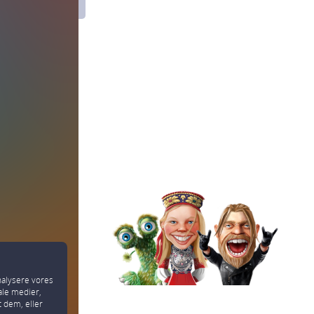
nalysere vores
ale medier,
 dem, eller