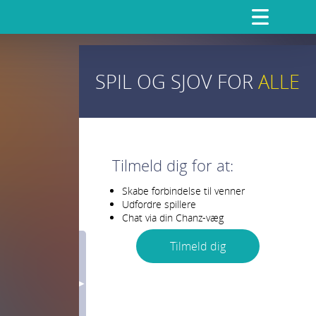
SPIL OG SJOV FOR
ALLE
Tilmeld dig for at:
Skabe forbindelse til venner
Udfordre spillere
Chat via din Chanz-væg
Tilmeld dig
▶