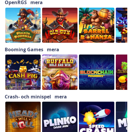
OpenRGS
mera
Booming Games
mera
Crash- och minispel
mera