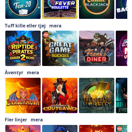
Tuff kille eller tjej
mera
Äventyr
mera
Fler linjer
mera