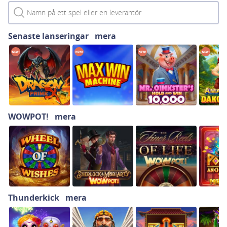
Senaste lanseringar
mera
WOWPOT!
mera
Thunderkick
mera