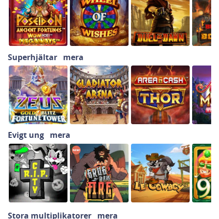
Superhjältar
mera
Evigt ung
mera
Stora multiplikatorer
mera