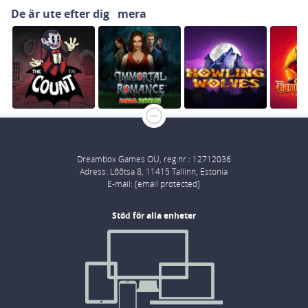
De är ute efter dig
mera
Dreambox Games OÜ, reg.nr.: 12712036
Adress: Lõõtsa 8, 11415 Tallinn, Estonia
E-mail:
[email protected]
Stöd för alla enheter