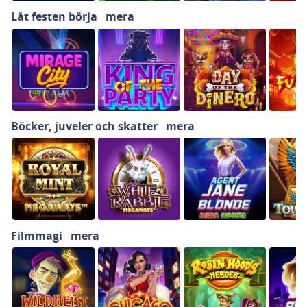
Låt festen börja
mera
Böcker, juveler och skatter
mera
Filmmagi
mera