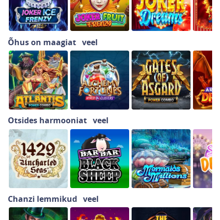
Õhus on maagiat
veel
Otsides harmooniat
veel
Chanzi lemmikud
veel