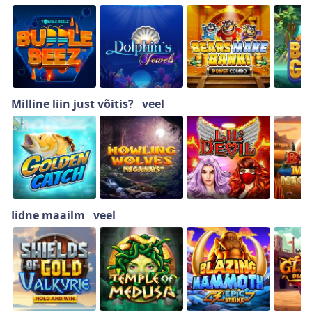
Milline liin just võitis?
veel
Iidne maailm
veel