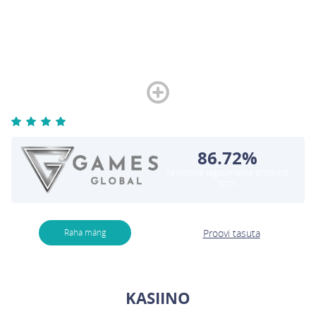
Watch symbols pop, roll and tumble into award TRIPLE the Base
Game multiplier up to 15x, and chances to trigger even more Free
Spins! The path to the Wonderland Free Spins Tea Party is just
through the magical wooden door. It’s time to take your seat at
the Mad Hatters Tea Party Table to win riches beyond sensible
comprehension!
Wilds collected throughout the spin increase chances for
69
kliendi poolt
triggering jackpot. Once triggered, one of three jackpots will be
awarded!
86.72%
Keskmine tagasimakse protsent
(RTP)
Raha mäng
Proovi tasuta
KASIINO