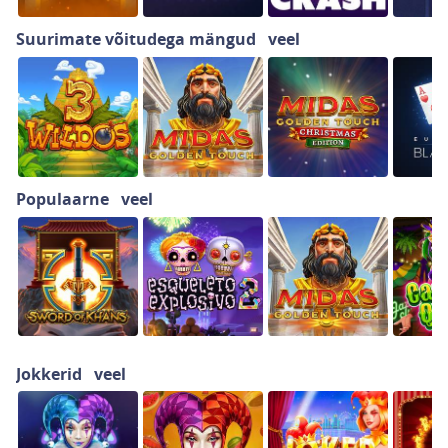
Suurimate võitudega mängud
veel
Populaarne
veel
Jokkerid
veel