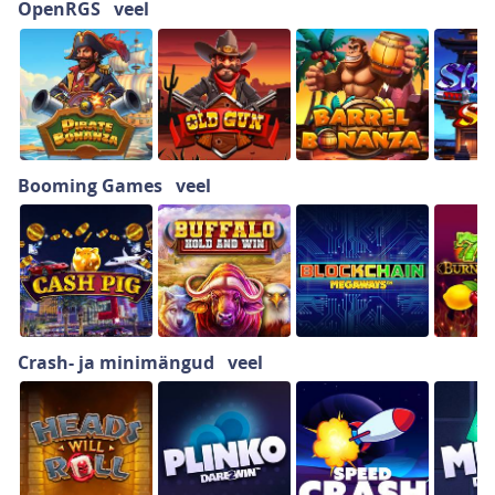
OpenRGS
veel
Booming Games
veel
Crash- ja minimängud
veel