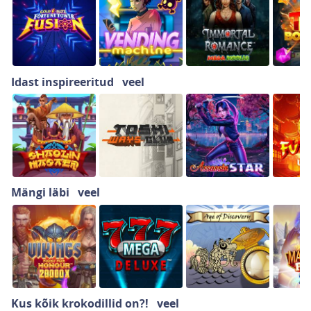
Idast inspireeritud
veel
Mängi läbi
veel
Kus kõik krokodillid on?!
veel