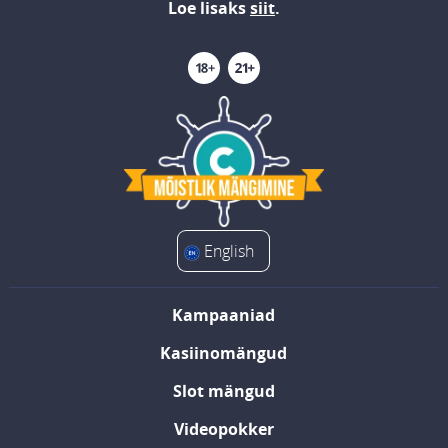
Loe lisaks
siit
.
English
Kampaaniad
Kasiinomängud
Slot mängud
Videopokker