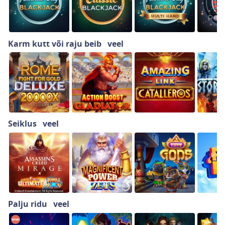
Karm kutt või raju beib
veel
Seiklus
veel
Palju ridu
veel