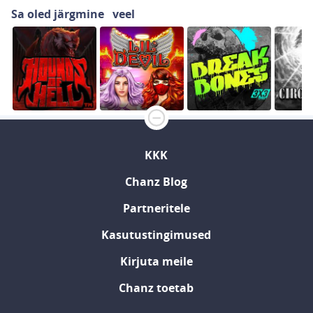
Sa oled järgmine
veel
KKK
Chanz Blog
Partneritele
Kasutustingimused
Kirjuta meile
Chanz toetab